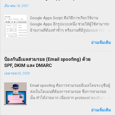
มีนาคม 18, 2557
หากเทียบกับโซลูชัน video conference อื่นๆ ที่ใช้
งานกันในองค์กรขนาดใหญ่ สิ่งที่เกิดขึ้นคือ
Google Apps Script คือวิธีการเรียกใช้งาน
โซลูชันเหล่านั้นมีต้นทุนสูงมาก ทำให้องค์กร
Google Apps อีกรูปแบบหนึ่ง ช่วยให้ผู้ใช้สามารถ
สามารถจัดหาได้อุปกรณ์ได้ในจำนวนจำกัด สิ่งที่
ย้ายงานที่ต้องทำซ้ำๆ หรืองานที่มีรูปแบบตายตัว
ตามมาก็คือ การใช้งานโซลูชันเหล่านี้ถูกใช้งานใน
เปลี่ยนมาเป็นการสั่งงานผ่าน script ที่สามารถ
วงจำกัด เช่น ใช้งานได้เฉพาะผู้บริหารระดับสูง
ทำงานได้โดยอัตโนมัติ สำหรับคนที่ยังไม่รู้จัก
อ่านเพิ่มเติม
หรือเฉพาะเจ้าหน้าที่ในสำนักงานใหญ่เท่านั้น ทำ
Google Apps Script สามารถอ่านเพิ่มเติมได้จาก
ให้บุคคลากรส่วนมากไม่ได้รับประโยชน์ใดๆ จาก
บทความ รู้จักกับ Google Apps Script บทความ
การที่องค์กรมีระบบดังกล่าว ระบบ video
ป้องกันอีเมลสวมรอย (Email spoofing) ด้วย
ตอนนี้จะพูดถึงวีธีการเรียกใช้งาน Google Apps
conference ระดับสูง เข้าถึงได้เฉพาะผู้ใช้งานบาง
SPF, DKIM และ DMARC
Script เนื่องจาก Google Apps Script คือชุดของ
กลุ่ม ภาพจาก: wikipedia Chromebox for
เมษายน 03, 2559
คำสั่งที่แสดงขั้นตอนการทำงาน ตามที่เรา
Meetings เป็นชุด video conference ที่มีราคาไม่
ออกแบบและกำหนดไว้ การเขียน Google Apps
สูง ทำให้องค์กรสามารถจัดหา Chromebox for
Email spoofing คือการสวมรอยอีเมลโดยระบุชื่อผู้
Script เราจะเรียกกลุ่มของการทำงานว่า function
Meetings มาใช้งานในองค์กรได้ในวงกว้าง
ส่งเป็นโดเมนที่ต้องการสวมรอย ซึ่งการสวมรอย
(แบบเดียวกับ method ของภาษา Java) ซึ่งการ
เป็นการเปิดพื้นที่ให้เทคโนโลยีสามารถรองรับ
นั้น ทำได้ง่ายมาก เนื่องจาก protocol ของอีเมล
ทำงานของ Google Apps Script จะเกิดจากการสั่ง
ความต้องก...
ไม่มีกลไกยืนยันตัวตนผู้ส่ง เป้าหมายของการ
run function ที่เราระบุไว้ การเรียกใช้งาน Google
สวมรอยก็เพื่อหลอกให้ผู้รับเข้าใจผิด (เช่น เห็นว่า
อ่านเพิ่มเติม
Apps Script function การเรียกใช้งาน function