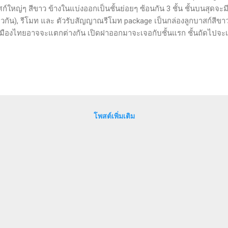
ก์ใหญ่ๆ สีขาว ข้างในแบ่งออกเป็นชั้นย่อยๆ ซ้อนกัน 3 ชั้น ชั้นบนสุดจะมี
ยวกัน), รีโมท และ ตัวรับสัญญาณรีโมท package เป็นกล่องลูกบาสก์สีขา
มืองไทยอาจจะแตกต่างกัน เปิดฝาออกมาจะเจอกับชั้นแรก ชั้นถัดไปจะเป็น
e i7 สำหรับประมวลผลภาพความละเอียดสูง), adapter จ่ายไฟ และแผ่นร
นๆ สอดอยู่ สามารถเปลี่ยนเอากระดาษอื่นๆ มาใส่แทนได้) แผ่นที่โดนทับอยู่
ดาษแนะนำการใช้ (เปลี่ยนกระดาษได้) ชั้นล่างสุดจะเป็นอุปกรณ์เสริมอื่นๆ
พง (สำหรับแขวนตัวเครื่อง) พร้อมชุดนอต, สาย HDMI, สายยืดระยะ USB
ลำโพงให้ลากได้ยาวขึ้น และสาย LAN สำหรับการติดตั้งนั้น ถ้าไม่ต้องยึดต
ติดตั้งจะง่ายมาก เพียงแค่เสียบอุปกรณ์ทั้งหมดเข้าตามช่องของมัน ก็ส...
โพสต์เพิ่มเติม